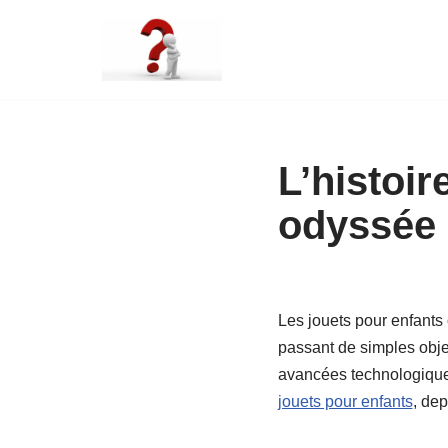
Aller
au
contenu
L’histoir
odyssée 
Les jouets pour enfants 
passant de simples objets
avancées technologiques
jouets pour enfants
, dep